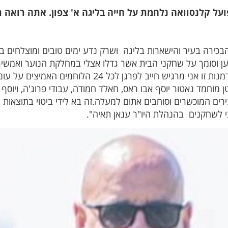
על קלנסוואה נלחמת על חייה בליגה א' צפון. אתה רואה ת
כירה בעיר והישארות בליגה ושרק נדע ימים טובים ומוצלחים בע
 נשען וסומך על שחקני הבית אשר גדלו אצלי במחלקת הנוער ואמש
מטפח אותם והם מחזירים במגרש. בהזדמנות זו אני מרגיש 
 מוחמד נאטור יוסף אבו ראס, חאלד חמודה, עבודי פרוג'ה, ויוסף
 המוכשרים וסוחבים אתום למעלה.זה בא לידי ביטוי בתוצאות ומ
לשחקנים בהנהלת היו"ר ענאן תאיה".