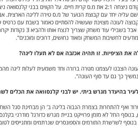
חוץ לאחר תיקו 1:1 מול מכבי עספיא שקודם ניצחה 2:1 את מ.ס קרית חיים. על ה
ם עליה יחד עם קבוצת הנוער של מ.ס טירה לליגה הארצית. אב
קבוצה לעונה מצוינת שעשויה להסתיים כאמור בשבת עם כרטיס על
לקראת המשחק: "אומנם משחק העונה 
דעים לחשיבות המשחק ומאוד נחושים, דרוכים ומוכנים".
את הציפיות. זו תהיה אכזבה אם לא תעלו ליגה?
עונה הצבנו לעצמנו מטרה ברורה וחד משמעית לעלות ליגה מהמ
משיך כך גם עד סוף העונה".
ר בהיעדר מגרש ביתי. יש לבני קלנסוואה את הכלים לשחק
 בנוסף החל לא מזמן פרוייקט בניית מגרש כדורגל מודרני בקלנס
וכן לפתיחת עונת המשחקים 2023/4. בנוסף לשרשרת התורמים והספונסרים שנרתמים ומ