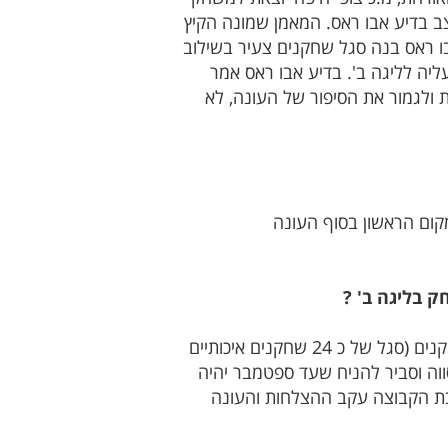
קווים בבני קלנסוואה ניצב בדיע אבו ראס. המאמן שמונה הקיץ
ו ראס בנה סגל שחקנים צעיר בשילוב
יה לליגה ב'. בדיע אבו ראס אמר
אבל בשבילי עוד משחק שצריך לנצח אותו ולהביא 3 נקודות יקרות ולגמור את הסיפור של העונה, לא
קום הראשון בסוף העונה
 בליגה ב' ?
"יש לבני קלנסווה את הכלים לשחק ולשרוד ואף להתחרות בצמרת הגבוה בליגה ב' הן מבחינת סגל השחקנים (סגל של כ 24 שחקנים איכותיים
ווה וסביר להניח שעד ספטמבר יהיה
תגייסים לטובת הקבוצה עקב ההצלחות והעונה