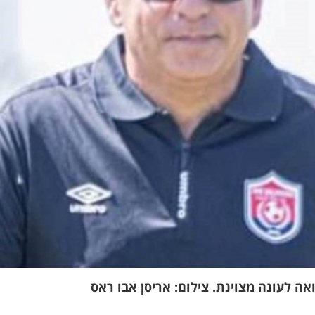
אה לעונה מצוינת. צילום: אריסן אבו ראס