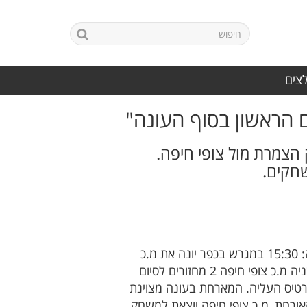
לצים
 הראשון בסוף העונה"
 הצמרת מול צופי חיפה.
עונת המשחקים 22/23 בליגה ג' מחוז שומרון מגיעה לרגעי ההכרעה. בשבת תארח בני קלנסוואה בשעה: 15:30 במגרש בכפר יונה את מ.כ
צופי חיפה למשחק עונה מסקרן בין שתי הקבוצות. בני קלנסוואה מוליכה את הליגה 4 נקודות הפרש מהשניה מ.כ צופי חיפה 2 מחזורים לסיום
כרטיס העליה. המארחת בעונה מצוינת
שעוד קודם הביסה 1:4 את בית"ר פרדס חנה. האורחת, מ.כ צופי חיפה יוצאת למשחק