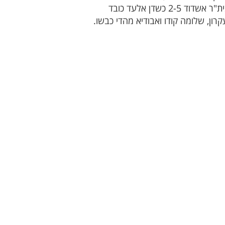
בניצחון 3-6 על אשדוד סיטי, נועם מזרחי כבש שלישיה ורן דידיה סיים עם צמד. מ.ס ראשל'צ ניצחה את בית"ר אשדוד 2-5 כשדן אלעד כובד
ורחקו, ניצחון מפתיע שייך לצעירי לוד, 0-2 על מכבי קריית עקרון, שלומה קודו ואבודיא מהדי כבשו.