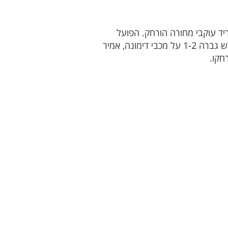
דומים. הפועל שדרות ניצחה 0-5 את עירוני חורה, פריד עוקבי מחורה הורחק. הפועל
מרחבים ניצחה באותה תוצאה, 0-5, את הפועל רהט עם צמדים לאבו אלעסל חלאד ולרן תמם. עוצמה ב''ש גברה 1-2 על מכבי דימונה, אמיר