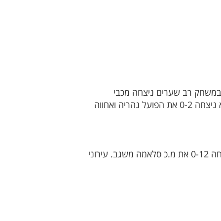
ייכת להפועל כרמיאל בניצחון 0-7 על הפועל שלומי. במשחק רב שערים ניצחה מכבי
עמאשה דנון 3-6 את הפועל דיר אל אסד. ניצחון חוץ להפועל דיר חנא 3-4 על בני בענה. הפועל תרשיחא ניצחה 0-2 את הפועל נהריה ואחווה
בגליל התחתון נכבשו 23 שערים בשלושה משחקים בלבד. הניצחון הגדול שייך לאיחוד בני שפרעם שניצחה 0-12 את מ.כ סלאמה משגב. עירוני