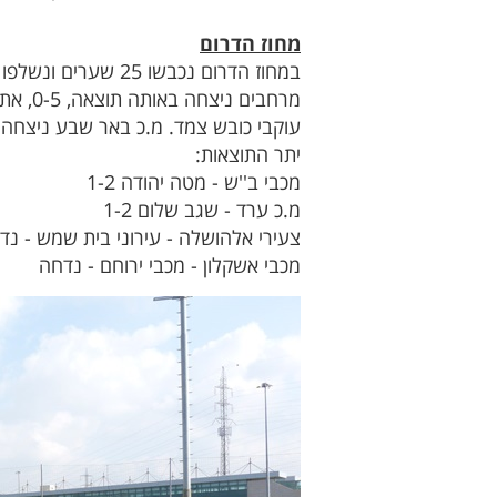
מחוז הדרום
עוקבי כובש צמד. מ.כ באר שבע ניצחה 1-4 את צעירי לקייה, מוחמד אבו עמרה ויאסר אלעסם מלקייה הורחקו
יתר התוצאות:
מכבי ב''ש - מטה יהודה 1-2
מ.כ ערד - שגב שלום 1-2
צעירי אלהושלה - עירוני בית שמש - נד
מכבי אשקלון - מכבי ירוחם - נדחה