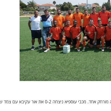
במחוז שומרון נכבשו רק 16 שערים והיה מורחק אחד. מכבי ע