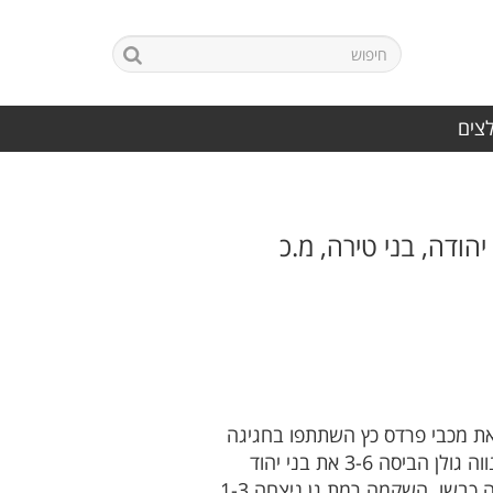
לצים
הודה, בני טירה, מ.כ
ז תל אביב נכבשו 43 שערים ונשלפו 3 אדומים. התוצאה הגבוהה שייכת לאור יהודה שהביסה 1-22 את מכבי פרדס כץ השתתפו בחגיגה
עודד פוזיס וגיל דן עם רביעיות, משה כץ ורועי אסייג עם שלישיות ומיכה סוויסה ועמוס ברמי עם צמד כ''א. נווה גולן הביסה 3-6 את בני יהוד
כשאביב לוי כובש רביעייה. רו''ח תל אביב ניצחה 1-3 את רמת ישראל כשלידור כוכבי, עמית קמחזי ושי חבה כבשו. השקמה רמת גן ניצחה 1-3