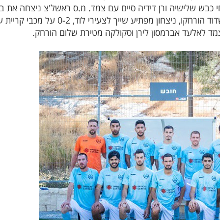
שלישייה, יובל אלמקיים ואלירן זראי מאשדוד ה