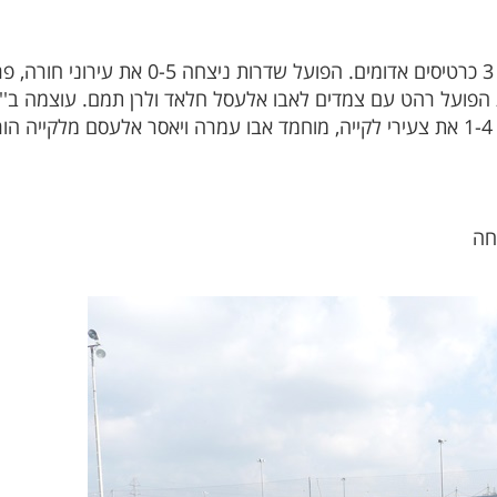
במחוז הדרום נכבשו 25 שערים ונשלפו 3 כרטיסים א
.
חה