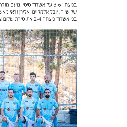
בני אשדוד ניצחה 2-4 את טירת שלום צמד לאלעד אברמסון לירן וסקולקה מטירת שלום הורחק.