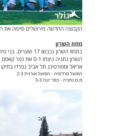
הקבוצה החדשה מירושלים סיימה את המח
מחוז השרון
אריאל וספורטינג תל אביב נפרדו בתיקו 2-2 כבשו לספורטינג סהר דנן ואברהם ימהרן לאריאל צמד של עדן זלמן.
הפועל פרדסיה - הפועל אורנית 2-3
מ.ס נתניה - כפר יונה 3-3