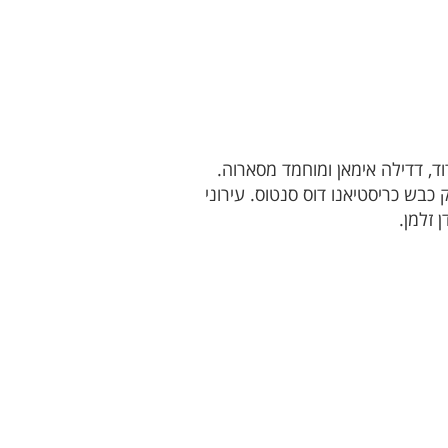
אן חמאדן, איתי בר דוד, דדילה אימאן ומוחמד מסארוה.
ס משער של אלי גאן. בני רעננה ניצחו 0-1 את ביתר טוברוק כבש כריסטיאנו דוס סנטוס. עירוני