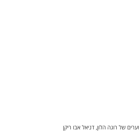
וספיא ניצחה 0-2 את אור עקיבא עם צמד שערים של רוגה הלון, דניאל אבו ריקן