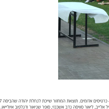
לייב, ליאור סוויסה נדב אשכנזי, סופר שניאור ודגלפוב איולייא