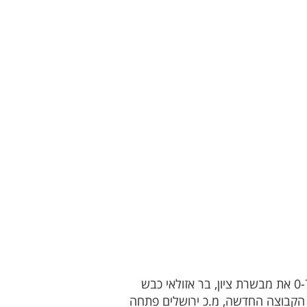
במחוז מרכז נכבשו 51 שערים ונשלפו 4 כרטיסים אדומים. תוצאת המחזור שייכת לנחלת יהודה שהביסה 0-7 את מבשרת ציון, בר אזולאי כבש
ו. הקבוצה החדשה, מ.כ ירושלים פתחה