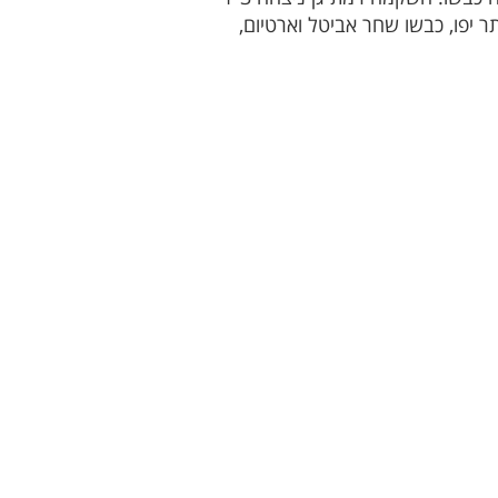
ון צופי), אינדשאו פרדה מבית"ר עזרא הורחק. ספרטק רמת גן ניצחה 1-2 את ביתר יפו, כבשו שחר אביטל וארטיום,