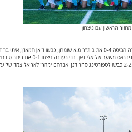
זור הראשון עם ניצחון
במחוז השרון נכבשו 17 שערים. בני טירה הביסה 0-4 את בית"ר מ.א שומרון, כבשו די
השרון נתניה ניצחו 0-1 את כפר קאסם ניברא