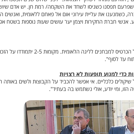
שפרעם תפסנו כשניסו לשחד את השקמה/ רמת חן. יש אדם שיושב
ה, כשמנענו את עליית עירוני אום אל פאחם ללאומית, ואנשים הו
ידע. אנשי חברת החקירות ויצמן יער עושים שעות נוספות בשטח אפ
"נכון, לכן השנה החלטנו על פלייאוף על הכר
תוח עד לסוף".
ות כדי למנוע תופעות לא רצויות
ל שיקולים כלכליים. אי אפשר להכביד על הקבוצות ולשים באותה 
 הזו, ומי יודע, אולי נשתמש בה בעתיד".